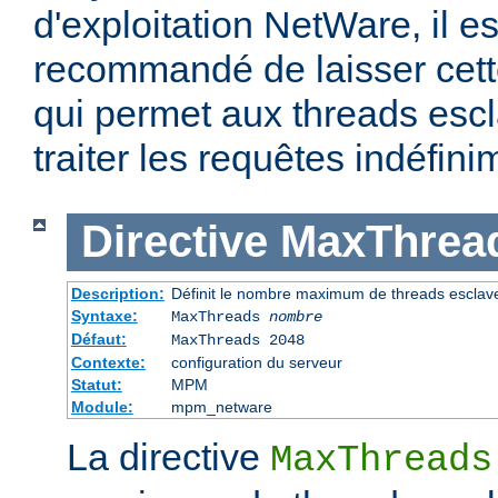
d'exploitation NetWare, il e
recommandé de laisser cette
qui permet aux threads escl
traiter les requêtes indéfini
Directive
MaxThrea
Description:
Définit le nombre maximum de threads esclav
Syntaxe:
MaxThreads
nombre
Défaut:
MaxThreads 2048
Contexte:
configuration du serveur
Statut:
MPM
Module:
mpm_netware
La directive
MaxThreads