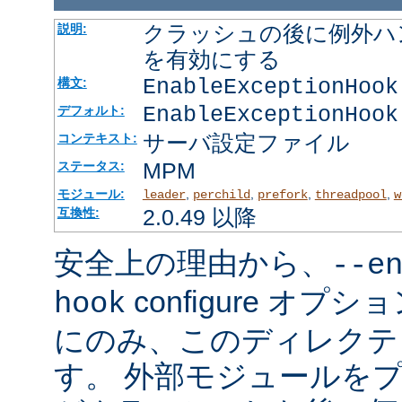
クラッシュの後に例外ハ
説明:
を有効にする
EnableExceptionHook
構文:
EnableExceptionHook
デフォルト:
サーバ設定ファイル
コンテキスト:
MPM
ステータス:
モジュール:
,
,
,
,
leader
perchild
prefork
threadpool
w
2.0.49 以降
互換性:
安全上の理由から、
--e
configure オ
hook
にのみ、このディレクテ
す。 外部モジュールを