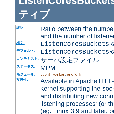
ListenCoresBucket
ティブ
Ratio between the number
説明:
and the number of listene
ListenCoresBuckets
構文:
ListenCoresBucketsR
デフォルト:
サーバ設定ファイル
コンテキスト:
MPM
ステータス:
モジュール:
,
,
event
worker
prefork
Available in Apache HTTP
互換性:
kernel supporting the soc
and distributing new conn
listening processes' (or th
(eg. Linux 3.9 and later, b