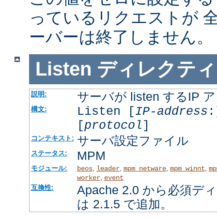
っているリクエストが 
ーバーは終了しません。
Listen
ディレクティ
サーバが listen するI
説明:
Listen [
IP-address
:
構文:
[
protocol
]
サーバ設定ファイル
コンテキスト:
MPM
ステータス:
モジュール:
,
,
,
,
beos
leader
mpm_netware
mpm_winnt
mp
,
worker
event
Apache 2.0 から必
互換性:
は 2.1.5 で追加。