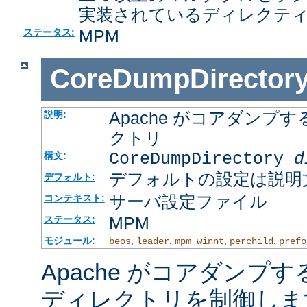
実装されているディレクテ
MPM
ステータス:
CoreDumpDirector
Apache がコアダン
説明:
クトリ
CoreDumpDirectory
d
構文:
デフォルトの設定は説明
デフォルト:
サーバ設定ファイル
コンテキスト:
MPM
ステータス:
モジュール:
,
,
,
,
beos
leader
mpm_winnt
perchild
prefo
Apache がコアダンプ
ディレクトリを制御しま