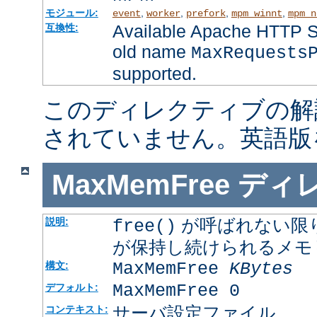
モジュール:
,
,
,
,
event
worker
prefork
mpm_winnt
mpm_n
Available Apache HTTP Se
互換性:
old name
MaxRequests
supported.
このディレクティブの解
されていません。英語版
MaxMemFree
ディ
が呼ばれない限
説明:
free()
が保持し続けられるメモ
MaxMemFree
KBytes
構文:
MaxMemFree 0
デフォルト:
サーバ設定ファイル
コンテキスト: