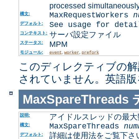
processed simultaneousl
MaxRequestWorkers
n
構文:
See usage for detai
デフォルト:
サーバ設定ファイル
コンテキスト:
MPM
ステータス:
モジュール:
,
,
event
worker
prefork
このディレクティブの解
されていません。英語版
MaxSpareThreads
アイドルスレッドの最大
説明:
MaxSpareThreads
num
構文:
詳細は使用法をご覧下さ
デフォルト: