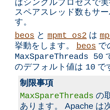
はシングルプロセスで実
スペアスレッド数もサー
す。
と
は
beos
mpmt_os2
mp
挙動をします。
で
beos
MaxSpareThreads 50
のデフォルト値は
で
10
制限事項
の
MaxSpareThreads
あります。 Apache 