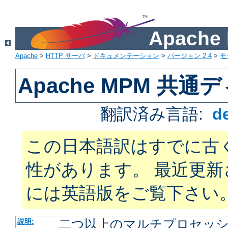
Apach
Apache
>
HTTP サーバ
>
ドキュメンテーション
>
バージョン 2.4
>
モ
Apache MPM 共
翻訳済み言語:
d
この日本語訳はすでに古
性があります。 最近更
には英語版をご覧下さい
二つ以上のマルチプロセッシン
説明: