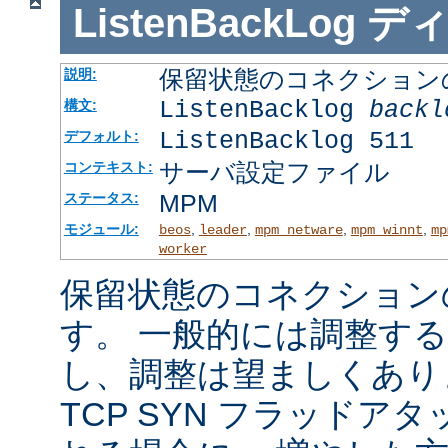
ListenBackLog
デ
保留状態のコネクション
説明:
ListenBacklog
backl
構文:
ListenBacklog 511
デフォルト:
サーバ設定ファイル
コンテキスト:
MPM
ステータス:
モジュール:
,
,
,
,
beos
leader
mpm_netware
mpm_winnt
mp
worker
保留状態のコネクション
す。 一般的には調整す
し、調整は望ましくあり
TCP SYN フラッドア