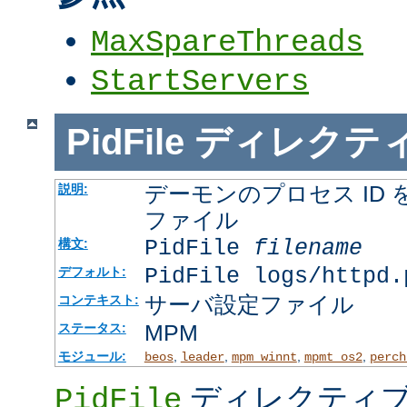
MaxSpareThreads
StartServers
PidFile
ディレクテ
デーモンのプロセス ID
説明:
ファイル
PidFile
filename
構文:
PidFile logs/httpd.
デフォルト:
サーバ設定ファイル
コンテキスト:
MPM
ステータス:
モジュール:
,
,
,
,
beos
leader
mpm_winnt
mpmt_os2
perch
ディレクティブ
PidFile