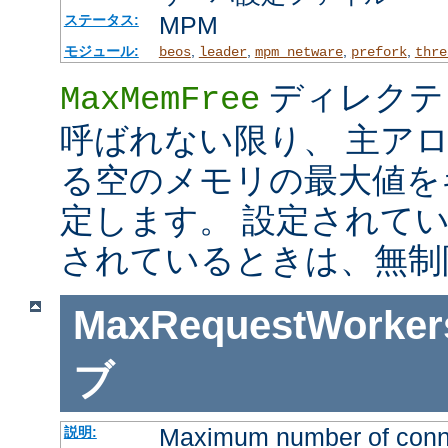
MPM
ステータス:
モジュール:
,
,
,
,
beos
leader
mpm_netware
prefork
thre
ディレクテ
MaxMemFree
呼ばれない限り、 主ア
る空のメモリの最大値を
定します。 設定されて
されているときは、無制
MaxRequestWorker
ブ
Maximum number of connec
説明: