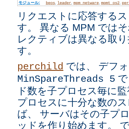
モジュール:
,
,
,
,
beos
leader
mpm_netware
mpmt_os2
per
リクエストに応答するス
す。 異なる MPM では
レクティブは異なる取り
す。
では、 デフ
perchild
で
MinSpareThreads 5
ド数を子プロセス毎に監
プロセスに十分な数のス
ば、 サーバはその子プ
ッドを作り始めます。 