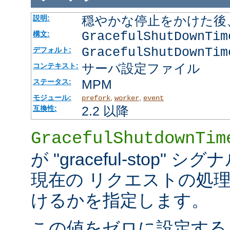
穏やかな停止をかけた後
説明:
GracefulShutDownTi
構文:
GracefulShutDownTim
デフォルト:
サーバ設定ファイル
コンテキスト:
MPM
ステータス:
モジュール:
,
,
prefork
worker
event
2.2 以降
互換性:
GracefulShutdownTim
が "graceful-stop
現在の リクエストの処
けるかを指定します。
この値をゼロに設定する