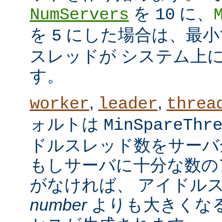
を
に、
NumServers
10
を
にした場合は、最小で
5
スレッドが システム上
す。
,
,
worker
leader
threa
ォルトは
MinSpareThr
ドルスレッド数をサーバ
もしサーバに十分な数の
がなければ、 アイドル
number
よりも大きくなる