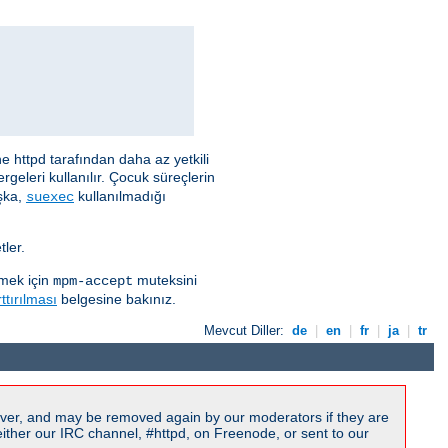
e httpd tarafından daha az yetkili
rgeleri kullanılır. Çocuk süreçlerin
aşka,
kullanılmadığı
suexec
ler.
rmek için
muteksini
mpm-accept
ttırılması
belgesine bakınız.
Mevcut Diller:
de
|
en
|
fr
|
ja
|
tr
ver, and may be removed again by our moderators if they are
ither our IRC channel, #httpd, on Freenode, or sent to our