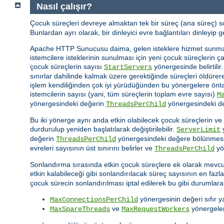
Nasıl çalışır?
Çocuk süreçleri devreye almaktan tek bir süreç (ana süreç) 
Bunlardan ayrı olarak, bir dinleyici evre bağlantıları dinleyip
Apache HTTP Sunucusu daima, gelen isteklere hizmet sunm
istemcilere isteklerinin sunulması için yeni çocuk süreçlerin 
çocuk süreçlerin sayısı
yönergesinde belirtili
StartServers
sınırlar dahilinde kalmak üzere gerektiğinde süreçleri öldürer
işlem kendiliğinden çok iyi yürüdüğünden bu yönergelere önta
istemcilerin sayısı (yani, tüm süreçlerin toplam evre sayısı)
M
yönergesindeki değerin
yönergesindeki değ
ThreadsPerChild
Bu iki yönerge aynı anda etkin olabilecek çocuk süreçlerin ve
durdurulup yeniden başlatılarak değiştirilebilir.
y
ServerLimit
değerin
yönergesindeki değere bölünmesi 
ThreadsPerChild
evreleri sayısının üst sınırını belirler ve
yö
ThreadsPerChild
Sonlandırma sırasında etkin çocuk süreçlere ek olarak mevcut
etkin kalabileceği gibi sonlandırılacak süreç sayısının en fazl
çocuk sürecin sonlandırılması iptal edilerek bu gibi durumlara 
yönergesinin değeri sıfır ya
MaxConnectionsPerChild
ve
yönergeleri
MaxSpareThreads
MaxRequestWorkers