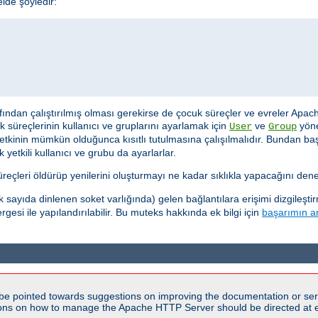
de şöyledir:
afından çalıştırılmış olması gerekirse de çocuk süreçler ve evreler Apach
cuk süreçlerinin kullanıcı ve gruplarını ayarlamak için
ve
yöne
User
Group
 yetkinin mümkün olduğunca kısıtlı tutulmasına çalışılmalıdır. Bundan b
yetkili kullanıcı ve grubu da ayarlarlar.
çleri öldürüp yenilerini oluşturmayı ne kadar sıklıkla yapacağını denet
ayıda dinlenen soket varlığında) gelen bağlantılara erişimi dizgileşti
gesi ile yapılandırılabilir. Bu muteks hakkında ek bilgi için
başarımın ar
be pointed towards suggestions on improving the documentation or ser
tions on how to manage the Apache HTTP Server should be directed at e