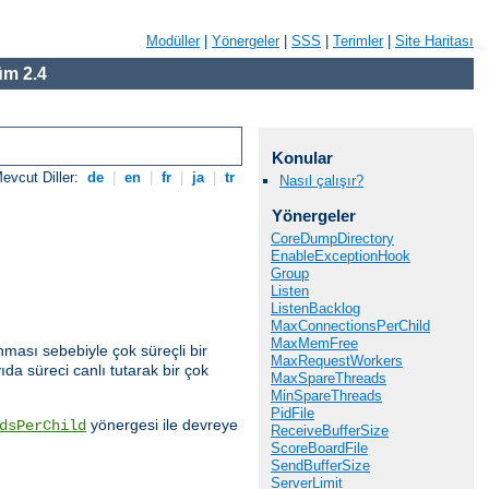
Modüller
|
Yönergeler
|
SSS
|
Terimler
|
Site Haritası
m 2.4
Konular
evcut Diller:
de
|
en
|
fr
|
ja
|
tr
Nasıl çalışır?
Yönergeler
CoreDumpDirectory
EnableExceptionHook
Group
Listen
ListenBacklog
MaxConnectionsPerChild
MaxMemFree
nması sebebiyle çok süreçli bir
MaxRequestWorkers
da süreci canlı tutarak bir çok
MaxSpareThreads
MinSpareThreads
PidFile
yönergesi ile devreye
dsPerChild
ReceiveBufferSize
ScoreBoardFile
SendBufferSize
ServerLimit