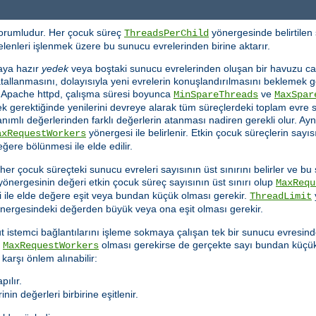
sorumludur. Her çocuk süreç
yönergesinde belirtilen 
ThreadsPerChild
 gelenleri işlenmek üzere bu sunucu evrelerinden birine aktarır.
aya hazır
yedek
veya boştaki sunucu evrelerinden oluşan bir havuzu canl
çatallanmasını, dolayısıyla yeni evrelerin konuşlandırılmasını beklemek 
r. Apache httpd, çalışma süresi boyunca
ve
MinSpareThreads
MaxSpar
ek gerektiğinde yenilerini devreye alarak tüm süreçlerdeki toplam evre sa
nımlı değerlerinden farklı değerlerin atanması nadiren gerekli olur. Ay
yönergesi ile belirlenir. Etkin çocuk süreçlerin sayıs
axRequestWorkers
ere bölünmesi ile elde edilir.
 her çocuk süreçteki sunucu evreleri sayısının üst sınırını belirler ve
önergesinin değeri etkin çocuk süreç sayısının üst sınırı olup
MaxRequ
ile elde değere eşit veya bundan küçük olması gerekir.
ThreadLimit
nergesindeki değerden büyük veya ona eşit olması gerekir.
 istemci bağlantılarını işleme sokmaya çalışan tek bir sunucu evresin
a
olması gerekirse de gerçekte sayı bundan küçük ol
MaxRequestWorkers
karşı önlem alınabilir:
pılır.
nin değerleri birbirine eşitlenir.