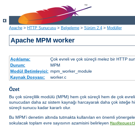
Apache
>
HTTP Sunucusu
>
Belgeleme
>
Sürüm 2.4
>
Modüller
Apache MPM worker
Açıklama:
Çok evreli ve çok süreçli melez bir HTTP sun
Durum:
MPM
Modül Betimleyici:
mpm_worker_module
Kaynak Dosyası:
worker.c
Özet
Bu çok süreçlilik modülü (MPM) hem çok süreçli hem de çok evreli o
sunucudan daha az sistem kaynağı harcayarak daha çok isteğe hizmet
süreçli sunucu kadar kararlı olur.
Bu MPM’i denetim altında tutmakta kullanılan en önemli yönergeler
sokulacak toplam evre sayısının azamisini belirleyen
MaxRequest