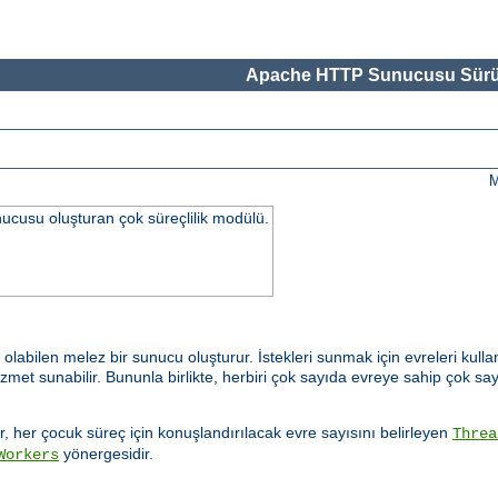
Apache HTTP Sunucusu Sürü
M
ucusu oluşturan çok süreçlilik modülü.
labilen melez bir sunucu oluşturur. İstekleri sunmak için evreleri kulla
 sunabilir. Bununla birlikte, herbiri çok sayıda evreye sahip çok sayı
, her çocuk süreç için konuşlandırılacak evre sayısını belirleyen
Threa
yönergesidir.
Workers