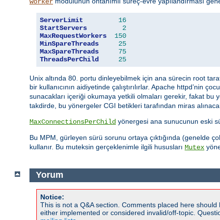
modülünün öntanımlı süreç-evre yapılandırması genel
worker
ServerLimit
16
StartServers
2
MaxRequestWorkers
150
MinSpareThreads
25
MaxSpareThreads
75
ThreadsPerChild
25
Unix altında 80. portu dinleyebilmek için ana sürecin root tar
bir kullanıcının aidiyetinde çalıştırılırlar. Apache httpd’nin ço
sunacakları içeriği okumaya yetkili olmaları gerekir, fakat bu
takdirde, bu yönergeler CGI betikleri tarafından miras alınacak 
yönergesi ana sunucunun eski süre
MaxConnectionsPerChild
Bu MPM, gürleyen sürü sorunu ortaya çıktığında (genelde çok s
kullanır. Bu muteksin gerçeklenimle ilgili hususları
yöner
Mutex
Yorum
Notice:
This is not a Q&A section. Comments placed here should 
either implemented or considered invalid/off-topic. Ques