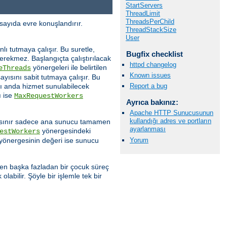
StartServers
ThreadLimit
ThreadsPerChild
sayıda evre konuşlandırır.
ThreadStackSize
User
ı tutmaya çalışır. Bu suretle,
Bugfix checklist
gerekmez. Başlangıçta çalıştırılacak
httpd changelog
yönergeleri ile belirtilen
eThreads
Known issues
yısını sabit tutmaya çalışır. Bu
nı anda hizmet sunulabilecek
Report a bug
ı ise
MaxRequestWorkers
Ayrıca bakınız:
Apache HTTP Sunucusunun
kullandığı adres ve portların
 bu sınır sadece ana sunucu tamamen
ayarlanması
yönergesindeki
estWorkers
Yorum
yönergesinin değeri ise sunucu
den başka fazladan bir çocuk süreç
abilir. Şöyle bir işlemle tek bir